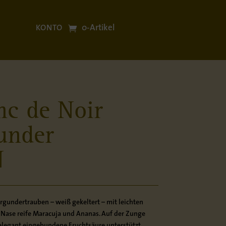
0-Artikel
KONTO
nc de Noir
under
N
rgundertrauben – weiß gekeltert – mit leichten
 Nase reife Maracuja und Ananas. Auf der Zunge
legant eingebundene Fruchtsäure unterstützt.