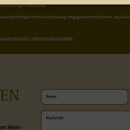
ochprozentigen Alkoholika.
er keine berechtigte Person die Sendung entgegennehmen können, muss die
zgesetz (JuSchG) – Alkoholische Getränke
.
REN
inem Wein