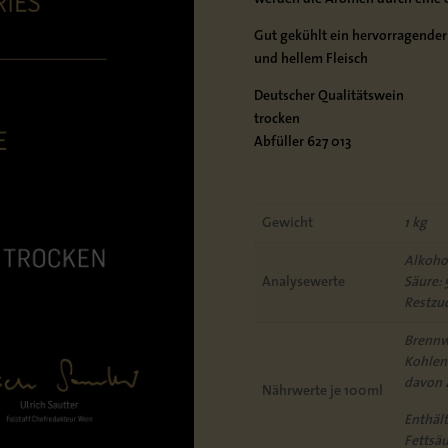
Gut gekühlt ein hervorragender 
und hellem Fleisch
Deutscher Qualitätswein
trocken
Abfüller 627 013
Gewicht
1 kg
Alkohol
Analysewerte
Säure: 
Restzuc
Brennwe
Kohlen
davon 
Nährwerte je 100ml
Enthält
Fettsäu