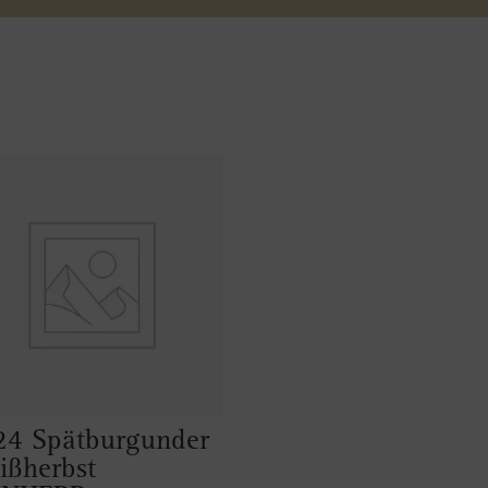
TROCKEN
Menge
24 Spätburgunder
ißherbst