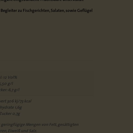
Begleiter zu Fischgerichten, Salaten, sowie Geflügel
: 12 Vol%
5,50 g/l
ker: 6,7 g/l
rt 306 kj/73 kcal
hydrate 1,6g
Zucker 0,7g
 geringfügige Mengen von Fett, gesättigten
ren, Eiweiß und Salz.