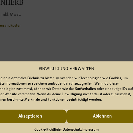
INHERB
€
inkl. Mwst.
ersandkosten
EINWILLIGUNG VERWALTEN
dir ein optimales Erlebnis zu bieten, verwenden wir Technologien wie Cookies, um
äteinformationen zu speichern und/oder darauf zuzugreifen. Wenn du diesen
timmungen des Jugendschutzgesetzes.
hnologien zustimmst, können wir Daten wie das Surfverhalten oder eindeutige IDs auf
ser Website verarbeiten. Wenn du deine Einwillligung nicht erteilst oder zurückziehst,
nen bestimmte Merkmale und Funktionen beeinträchtigt werden.
ltige Getränke beinhalten, führen unsere Lieferanten eine
Alterskontrolle
d
ment
(Personalausweis, Reisepass oder Führerschein) bereit.
Akzeptieren
Ablehnen
ngsperson das gesetzlich vorgeschriebene Mindestalter erreicht hat:
Cookie-Richtlinien
Datenschutz
Impressum