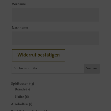
E-
Vorname
Mail
(wiederholen)
*
Nachname
Widerruf bestätigen
Suchen
13
Spirituosen
13
7
Produkte
Brände
7
Produkte
6
Liköre
6
Produkte
1
Alkoholfrei
1
Produkt