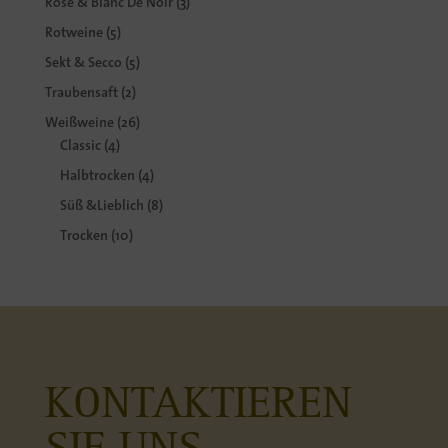
3
Rosé & Blanc De Noir
3
Produkte
5
Rotweine
5
Produkte
5
Sekt & Secco
5
Produkte
2
Traubensaft
2
Produkte
26
Weißweine
26
4
Produkte
Classic
4
Produkte
4
Halbtrocken
4
Produkte
8
Süß &Lieblich
8
Produkte
10
Trocken
10
Produkte
KONTAKTIEREN