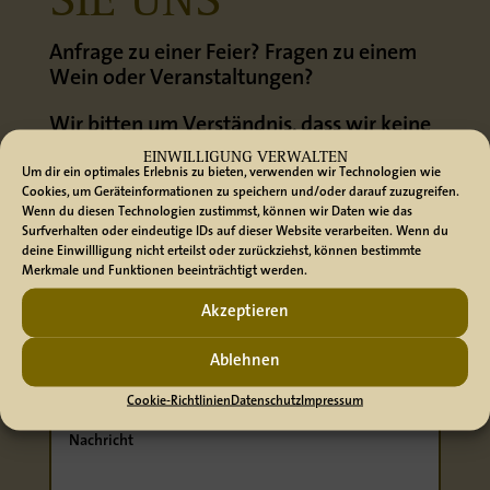
SIE UNS
Anfrage zu einer Feier? Fragen zu einem
Wein oder Veranstaltungen?
Wir bitten um Verständnis, dass wir keine
Tisch- oder Platzreservierungen
EINWILLIGUNG VERWALTEN
Um dir ein optimales Erlebnis zu bieten, verwenden wir Technologien wie
annehmen.
Cookies, um Geräteinformationen zu speichern und/oder darauf zuzugreifen.
Wenn du diesen Technologien zustimmst, können wir Daten wie das
Melden Sie sich ansonsten gerne bei uns.
Surfverhalten oder eindeutige IDs auf dieser Website verarbeiten. Wenn du
deine Einwillligung nicht erteilst oder zurückziehst, können bestimmte
Merkmale und Funktionen beeinträchtigt werden.
Akzeptieren
Ablehnen
Cookie-Richtlinien
Datenschutz
Impressum