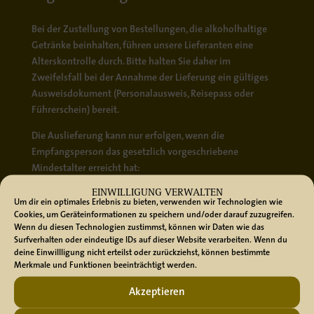
Bei der Zustellung von Bestellungen, die alkoholhaltige
Getränke beinhalten, führen unsere Lieferanten eine
Alterskontrolle
durch. Bitte halten Sie daher im
Zweifelsfall bei der Annahme der Lieferung ein
gültiges
Ausweisdokument
(Personalausweis, Reisepass oder
Führerschein) bereit.
Die Auslieferung kann nur erfolgen, wenn die
Empfangsperson das gesetzlich vorgeschriebene
Mindestalter erreicht hat:
EINWILLIGUNG VERWALTEN
Ab 16 Jahren:
Für Bier, Wein und Sekt.
Um dir ein optimales Erlebnis zu bieten, verwenden wir Technologien wie
Ab 18 Jahren:
Für alle anderen Spirituosen und
Cookies, um Geräteinformationen zu speichern und/oder darauf zuzugreifen.
Wenn du diesen Technologien zustimmst, können wir Daten wie das
hochprozentigen Alkoholika.
Surfverhalten oder eindeutige IDs auf dieser Website verarbeiten. Wenn du
deine Einwillligung nicht erteilst oder zurückziehst, können bestimmte
Sollte die Altersprüfung nicht erfolgreich sein oder keine
Merkmale und Funktionen beeinträchtigt werden.
berechtigte Person die Sendung entgegennehmen können,
muss die Lieferung leider zurückgehalten werden.
Akzeptieren