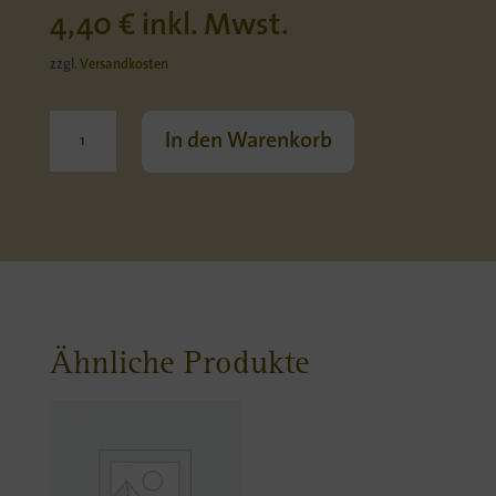
4,40
€
inkl. Mwst.
zzgl.
Versandkosten
Traubensaft
In den Warenkorb
weiss
Menge
Ähnliche Produkte