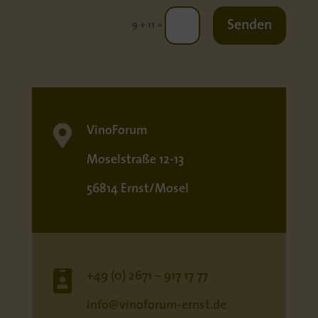
Senden
=
9 + 11

VinoForum
Moselstraße 12-13
56814 Ernst/Mosel

+49 (0) 2671 – 917 17 77
info@vinoforum-ernst.de