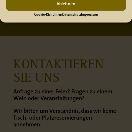
Vielen Dank für Ihr Verständnis!
Ablehnen
Quelle und weitere Informationen:
§ 9 Jugendschutzgesetz
Cookie-Richtlinien
Datenschutz
Impressum
(JuSchG) – Alkoholische Getränke
.
KONTAKTIEREN
SIE UNS
Anfrage zu einer Feier? Fragen zu einem
Wein oder Veranstaltungen?
Wir bitten um Verständnis, dass wir keine
Tisch- oder Platzreservierungen
annehmen.