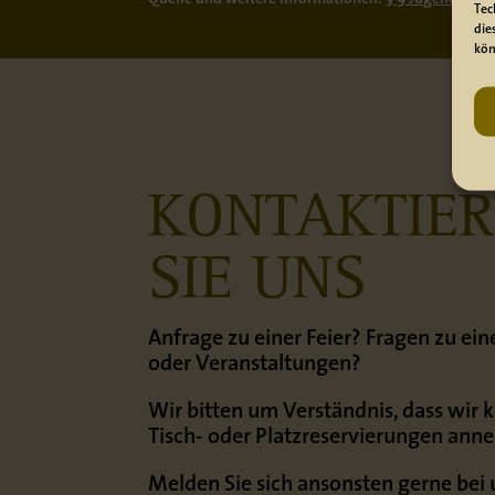
Tec
die
kön
KONTAKTIE
SIE UNS
Anfrage zu einer Feier? Fragen zu e
oder Veranstaltungen?
Wir bitten um Verständnis, dass wir 
Tisch- oder Platzreservierungen ann
Melden Sie sich ansonsten gerne bei 