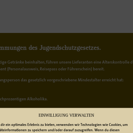
timmungen des Jugendschutzgesetzes.
ltige Getränke beinhalten, führen unsere Lieferanten eine
Alterskontrolle
d
ment
(Personalausweis, Reisepass oder Führerschein) bereit.
ngsperson das gesetzlich vorgeschriebene Mindestalter erreicht hat:
ochprozentigen Alkoholika.
er keine berechtigte Person die Sendung entgegennehmen können, muss die
EINWILLIGUNG VERWALTEN
dir ein optimales Erlebnis zu bieten, verwenden wir Technologien wie Cookies, um
äteinformationen zu speichern und/oder darauf zuzugreifen. Wenn du diesen
zgesetz (JuSchG) – Alkoholische Getränke
.