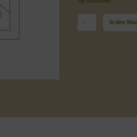
zzgl.
Versandkosten
Traubensaft
In den Wa
rot
Menge